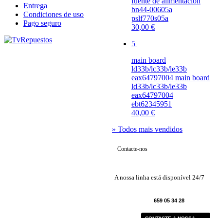
fuente de alimentacion
Entrega
bn44-00605a
Condiciones de uso
pslf770s05a
Pago seguro
30,00 €
5
main board
ld33b/lc33b/le33b
eax64797004 main board
ld33b/lc33b/le33b
eax64797004
ebt62345951
40,00 €
» Todos mais vendidos
Contacte-nos
A nossa linha está disponível 24/7
659 05 34 28