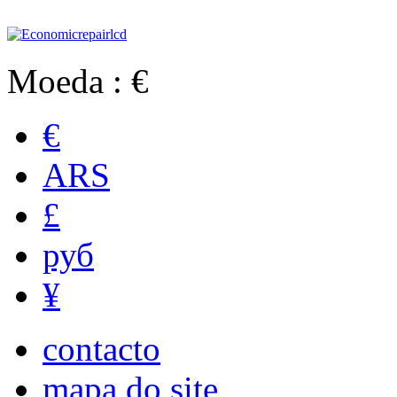
Moeda : €
€
ARS
£
руб
¥
contacto
mapa do site