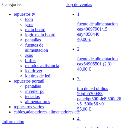
Categorias
Top de vendas
repuestos tv
1
tcon
fuente de alimentacion
ysus
eax40097901/15
main board
eay4050440
logic main board
40,00 €
pantallas
fuentes de
2
alimentacion
zsus
fuente de alimentacion
buffer
eax64905501 (2.3)
mandos a distancia
40,00 €
led driver
kit tiras de led
3
repuestos portatil
pantallas
tira de led philips
inverter pc
50pfh5300/88
teclados
paneltpt500j-le8 500tt26
alimentadores
v5+500tt56 v0
repuestros varios
55,00 €
cables,adaptadores,alimentadores,etc
4
Información